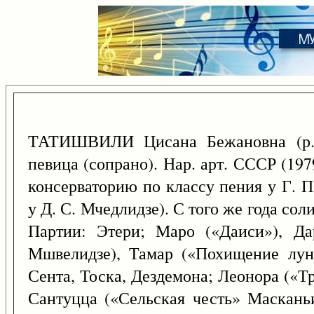
ТАТИШВИЛИ Цисана Бежановна (р
певица (сопрано). Нар. арт. СССР (19
консерваторию по классу пения у Г. 
у Д. С. Мчедлидзе). С того же года соли
Партии: Этери; Маро («Даиси»), Да
Мшвелидзе), Тамар («Похищение лун
Сента, Тоска, Дездемона; Леонора («Т
Сантуцца («Сельская честь» Масканьи