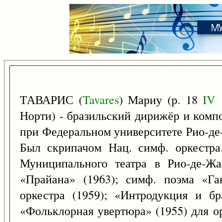
ТАВАРИС (
Tavares
) Мариу (р. 18
IV
1
Норти) - бразильский дирижёр и комп
при Федеральном университете Рио-де-
Был скрипачом Нац. симф. оркестра
Муниципального театра в Рио-де-Жа
«Прайана» (1963); симф. поэма «Га
оркестра (1959); «Интродукция и б
«Фольклорная увертюра» (1955) для о