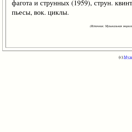
фагота и струнных (1959), струн. квинт
пьесы, вок. циклы.
(Источник: Музыкальная энцикло
(с)
Музы