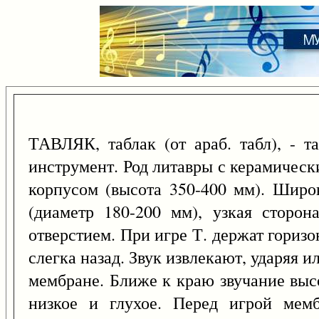
ТАВЛЯК, таблак (от араб. табл), - 
инструмент. Род литавры с керамичес
корпусом (высота 350-400 мм). Широ
(диаметр 180-200 мм), узкая сторо
отверстием. При игре Т. держат гориз
слегка назад. Звук извлекают, ударяя и
мембране. Ближе к краю звучание высо
низкое и глухое. Перед игрой мемб