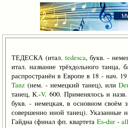
ТЕДЕСКА (итал.
tedesca
, букв. - нем
итал. название трёхдольного танца, 
распространён в Европе в 18 - нач. 1
Tanz
(нем. - немецкий танец), или
Deu
танец, К.-
V
. 600. Применялось и назв
букв. - немецкая, в основном своём 
совершенно иной танец). Указанные на
Гайдна (финал фп. квартета
Es
-
dur
-
al