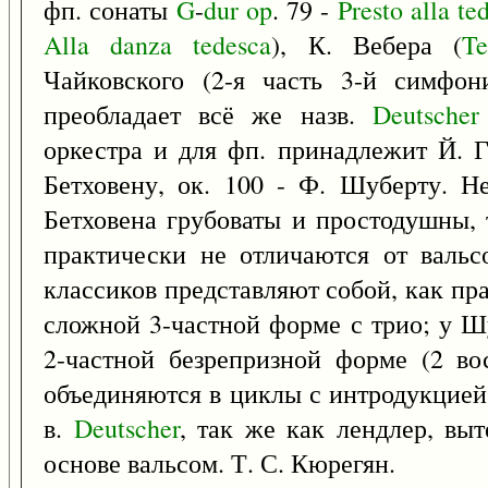
фп. сонаты
G
-
dur
op
. 79 -
Presto
alla
te
Alla
danza
tedesca
), К. Вебера (
Te
Чайковского (2-я часть 3-й симфо
преобладает всё же назв.
Deutscher
оркестра и для фп. принадлежит Й. Г
Бетховену, ок. 100 - Ф. Шуберту. Н
Бетховена грубоваты и простодушны,
практически не отличаются от вальс
классиков представляют собой, как пра
сложной 3-частной форме с трио; у Ш
2-частной безрепризной форме (2 во
объединяются в циклы с интродукцией
в.
Deutscher
, так же как лендлер, вы
основе вальсом. Т. С. Кюрегян.