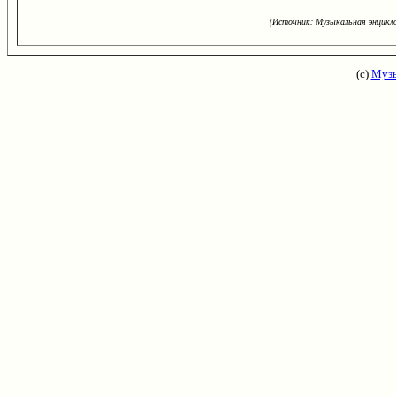
(Источник: Музыкальная энцикло
(с)
Музы