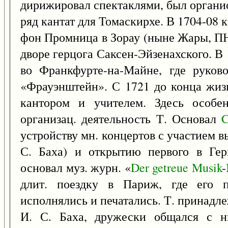
дирижировал спектаклями, был органис
ряд кантат для Томаскирхе. В 1704-08 
фон Промница в Зорау (ныне Жары, ПН
дворе герцога Саксен-Эйзенахского. В
во Франкфурте-на-Майне, где руков
«Фрауэнштейн». С 1721 до конца жизн
кантором и учителем. Здесь особен
организац. деятельность Т. Основал
C
устройству мн. концертов с участием в
С. Баха) и открытию первого в Герм
основал муз. журн. «
Der
getreue
Musik
-
длит. поездку в Париж, где его п
исполнялись и печатались. Т. принадл
И. С. Баха, дружески общался с н