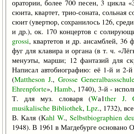
оратории, более 700 песен, 3 цикла 
сюита, квартет, трио-соната, сольная с
сюит (увертюр, сохранилось 126, сред
и др.), ок. 170 концертов с солирую
grossi
, квартетов и др. ансамблей, 36
фуг для клавира и органа (в т. ч. «Лёг
менуэты, марши; 12 фантазий для ск
Написал автобиографию: её 1-й и 2-й
(
Mattheson
J
.,
Grosse
Generalbassschul
Ehrenpforte
»,
Hamb
., 1740), 3-й - испо
Т. для муз. словаря (
W
а1
ther
J
.
musikalische
Bibliothek
,
Lpz
., 1732), в
В. Каля (К
ahl
W
.,
Selbstbiographien
deu
1948). В 1961 в Магдебурге основано О