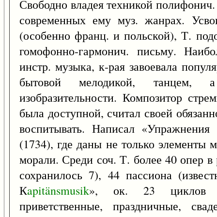
Свободно владея техникой полифонич. 
современных ему муз. жанрах. Усво
(особенно франц. и польской), Т. по
гомофонно-гармонич. письму. Наибо
инстр. музыка, к-рая завоевала попул
бытовой мелодикой, танцем, 
изобразительности. Композитор стре
была доступной, считал своей обязанн
воспитывать. Написал «Упражнения 
(1734), где даны не только элементы 
морали. Среди соч. Т. более 40 опер в 
сохранилось 7), 44 пассиона (извес
К
apitänsmusik
», ок. 23 циклов (
приветственные, праздничные, сва