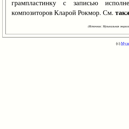
грампластинку с записью исполн
так
композиторов Кларой Рокмор. См.
(Источник: Музыкальная энцикло
(с)
Музы