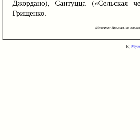
Джордано), Сантуцца («Сельская ч
Грищенко.
(Источник: Музыкальная энцикло
(с)
Музы