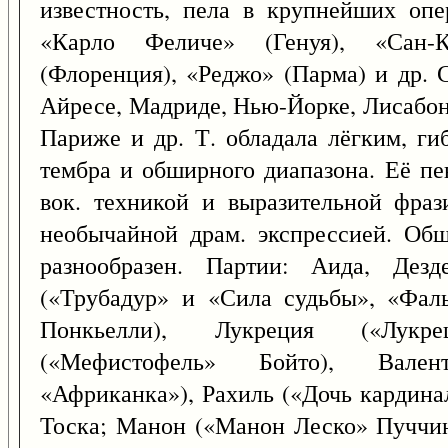
известность, пела в крупнейших опе
«Карло Феличе» (Генуя), «Сан-К
(Флоренция), «Реджо» (Парма) и др. 
Айресе, Мадриде, Нью-Йорке, Лисабоне
Париже и др. Т. обладала лёгким, ги
тембра и обширного диапазона. Её пе
вок. техникой и выразительной фраз
необычайной драм. экспрессией. Об
разнообразен. Партии: Аида, Дез
(«Трубадур» и «Сила судьбы», «Фал
Понкьелли), Лукреция («Лукр
(«Мефистофель» Бойто), Вален
«Африканка»), Рахиль («Дочь кардинал
Тоска; Манон («Манон Леско» Пуччи