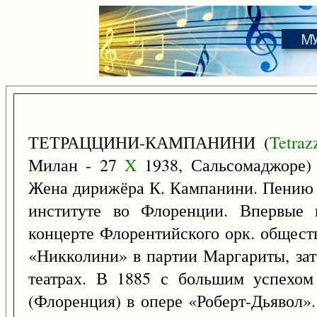
ТЕТРАЦЦИНИ-КАМПАНИНИ (
Tetraz
Милан - 27
X
1938, Сальсомаджоре) -
Жена дирижёра К. Кампанини. Пению о
институте во Флоренции. Впервые 
концерте Флорентийского орк. обществ
«Никколини» в партии Маргариты, зат
театрах. В 1885 с большим успехом
(Флоренция) в опере «Роберт-Дьявол»