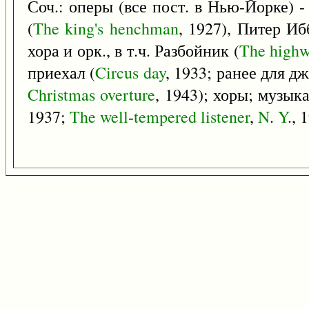
Соч.: оперы (все пост. в Нью-Йорке) -
(
The
king's
henchman
, 1927), Питер Иб
хора и орк., в т.ч. Разбойник (
The
high
приехал (
Circus
day
, 1933; ранее для д
Christmas
overture
, 1943); хоры; музыка
1937;
The
well
-
tempered
listener
,
N
.
Y
., 