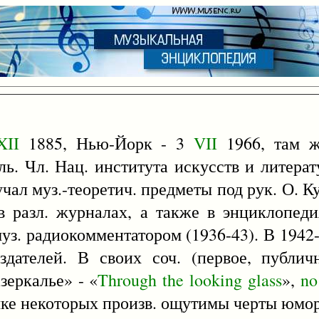
XII
1885, Нью-Йорк - 3
VII
1966, там ж
ель. Чл. Нац. института искусств и литер
чал муз.-теоретич. предметы под рук. О. Ку
 в разл. журналах, а также в энциклопеди
 муз. радиокомментатором (1936-43). В 1942
здателей. В своих соч. (первое, публи
зеркалье» - «
Through
the
looking
glass
»,
no
ыке некоторых произв. ощутимы черты юмор