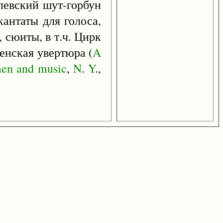
олевский шут-горбун
 кантаты для голоса,
, сюиты, в т.ч. Цирк
венская увертюра (
A
en
and
music
,
N
.
Y
.,
.