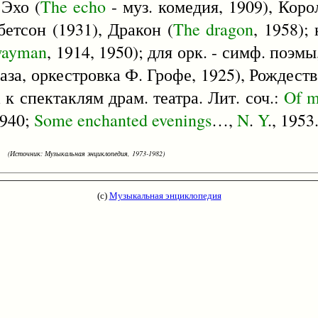
 Эхо (
The
echo
- муз. комедия, 1909), Кор
бетсон (1931), Дракон (
The
dragon
, 1958);
wayman
, 1914, 1950); для орк. - симф. поэмы
жаза, оркестровка Ф. Грофе, 1925), Рождест
 к спектаклям драм. театра. Лит. соч.:
Of
m
1940;
Some
enchanted
evenings
…,
N
.
Y
., 1953
(Источник: Музыкальная энциклопедия, 1973-1982)
(с)
Музыкальная энциклопедия