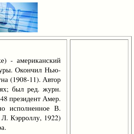
е) - американский
атуры. Окончил Нью-
на (1908-11). Автор
ях; был ред. журн.
-48 президент Амер.
чно исполненное В.
Л. Кэрроллу, 1922)
а.