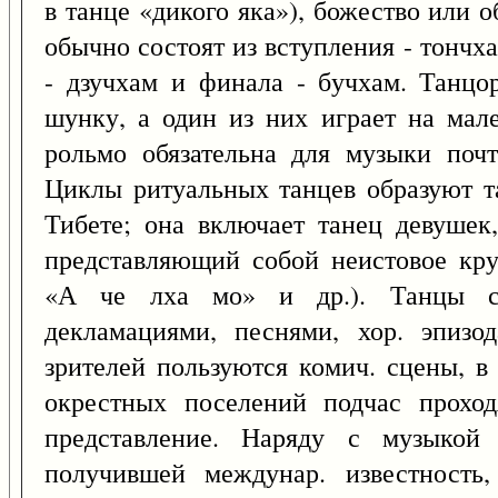
в танце «дикого яка»), божество или
обычно состоят из вступления - тончх
- дзучхам и финала - бучхам. Танцо
шунку, а один из них играет на мал
рольмо обязательна для музыки поч
Циклы ритуальных танцев образуют т
Тибете; она включает танец девушек
представляющий собой неистовое кру
«А че лха мо» и др.). Танцы со
декламациями, песнями, хор. эпизо
зрителей пользуются комич. сцены, в
окрестных поселений подчас проход
представление. Наряду с музыкой 
получившей междунар. известность,