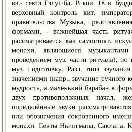
вв.- секта Гэлуг-ба. В кои. 18 в. бу
верховный контроль кит. императо
правительства. Музыка, представленн
формами, - важнейшая часть ритуа
рассматривается как самостоят. иску
монахи, являющиеся музыкантами-
проведением муз. части ритуала), но 
муз. подготовку. Разл. типа звучани
значениями (напр., звучание ручного 
мудрость, а маленький барабан в фор
двух противоположных начал, же
определённые звуки рассматриваются
или обозначения сокровенного имени
монахи. Секты Ньингмапа, Сакиапа, К