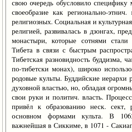
свою очередь обусловило специфику 
своеобразие как регионально-этнич.
религиозных. Социальная и культурная
религией, развивалась в дзонгах, пр
монастыри, которые сотнями стали 
Тибета в связи с быстрым распростра
Тибетская разновидность буддизма, ч
по-тибетски монах), широко использ
родовые культы. Буддийские иерархи 
духовной властью, но, обладая огромн
свои руки и политич. власть. Процес
привёл к образованию неск. сект,
основном формами культа. В 1062
важнейшая в Сиккиме, в 1071 - Сакиапа,