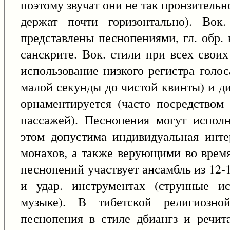
поэтому звучат они не так пронзительно
держат почти горизонтально). Вок
представлены песнопениями, гл. обр. 
санскрите. Вок. стили при всех свои
использование низкого регистра голос
малой секунды до чистой квинты) и д
орнаментируется (часто посредством
пассажей). Песнопения могут испол
этом допустима индивидуальная инте
монахов, а также верующими во врем
песнопений участвует ансамбль из 12-
и удар. инструментах (струнные ис
музыке). В тибетской религиозно
песнопения в стиле дбиангз и речит