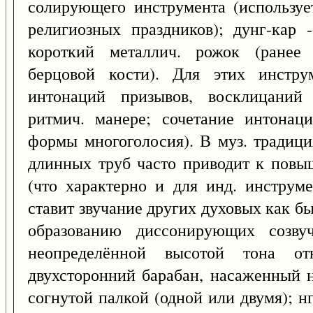
солирующего инструмента (используе
религиозных праздников); дунг-кар 
короткий металлич. рожок (ранее 
берцовой кости). Для этих инстру
интонаций призывов, восклицаний 
ритмич. манере; сочетание интонац
формы многоголосия). В муз. традиц
длинных труб часто приводит к повы
(что характерно и для инд. инструм
ставит звучание других духовых как б
образованию диссонирующих созву
неопределённой высотой тона от
двухсторонний барабан, насаженный н
согнутой палкой (одной или двумя); н