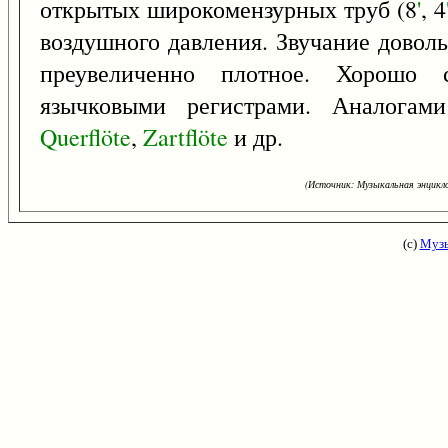
открытых широкомензурных труб (8
'
, 4
воздушного давления. Звучание довол
преувеличенно плотное. Хорошо 
язычковыми регистрами. Аналога
Querflöte
,
Zartflöte
и др.
(Источник: Музыкальная энцикло
(с)
Музы