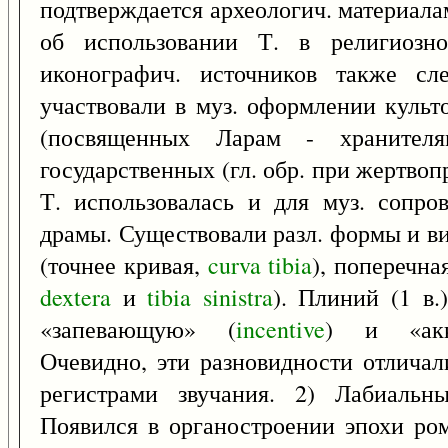
подтверждается археологич. материалам
об использовании Т. в религиозно
иконографич. источников также сл
участвовали в муз. оформлении куль
(посвященных Ларам - хранител
государственных (гл. обр. при жертв
Т. использовалась и для муз. сопро
драмы. Существовали разл. формы и ви
(точнее кривая,
curva
tibia
), поперечная
dextera
и
tibia
sinistra
). Плиний (1 в.
«запевающую» (
incentive
) и «акк
Очевидно, эти разновидности отличал
регистрами звучания. 2) Лабиальн
Появился в органостроении эпохи ром