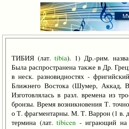
ТИБИЯ (лат.
tibia
). 1) Др.-рим. назв
Была распространена также в Др. Грец
в неск. разновидностях - фригийски
Ближнего Востока (Шумер, Аккад, Ва
Изготовлялась в разл. времена из тро
бронзы. Время возникновения Т. точно
о Т. фрагментарны. М. Т. Варрон (1 в. 
термина (лат.
tibicen
- играющий на Т