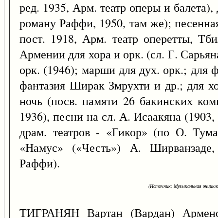
ред. 1935, Арм. театр оперы и балета),
роману Раффи, 1950, там же); песенн
пост. 1918, Арм. театр оперетты, Тб
Армении для хора и орк. (сл. Г. Сарьян
орк. (1946); марши для дух. орк.; для 
фантазия Ширак Змрухти и др.; для х
ночь (посв. памяти 26 бакинских ком
1936), песни на сл. А. Исаакяна (1903,
драм. театров - «Гикор» (по О. Тума
«Намус» («Честь») А. Ширванзаде,
Раффи).
(Источник: Музыкальная энцикло
ТИГРАНЯН Вартан (Вардан) Армен