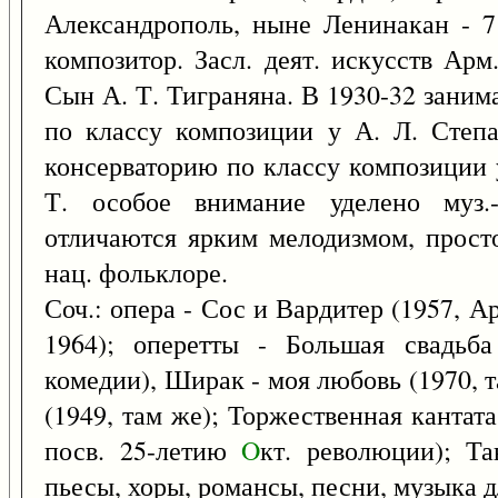
Александрополь, ныне Ленинакан - 
композитор. Засл. деят. искусств Ар
Сын А. Т. Тиграняна. В 1930-32 заним
по классу композиции у А. Л. Степа
консерваторию по классу композиции
Т. особое внимание уделено муз.-
отличаются ярким мелодизмом, просто
нац. фольклоре.
Соч.: опера - Сос и Вардитер (1957, Ар
1964); оперетты - Большая свадьба
комедии), Ширак - моя любовь (1970, т
(1949, там же); Торжественная кантата 
посв. 25-летию
O
кт. революции); Та
пьесы, хоры, романсы, песни, музыка дл