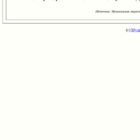
(Источник: Музыкальная энцикло
(с)
Музы