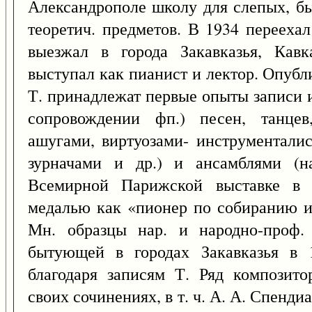
Александрополе школу для слепых, бы
теоретич. предметов. В 1934 перееха
выезжал в города Закавказья, Кавк
выступал как пианист и лектор. Опубли
Т. принадлежат первые опыты записи и
сопровождении фп.) песен, танцев
ашугами, виртуозами- инструменталис
зурначами и др.) и ансамблями (н
Всемирной Парижской выставке в 
медалью как «пионер по собиранию и
Мн. образцы нар. и народно-проф. 
бытующей в городах Закавказья в 1
благодаря записям Т. Ряд композито
своих сочинениях, в т. ч. А. А. Спенди