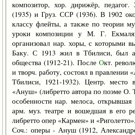
композитор, хор. дирижёр, педагог.
(1935) и Груз. ССР (1936). В 1902 о
классу флейты, а также по теории му
уроки композиции у М. Г. Екмаля
организовал нар. хоры, с которыми в
Баку. С 1913 жил в Тбилиси, был а
общества (1912-21). После
O
кт. револ
и творч. работу, состоял в правлении 
Тбилиси, 1921-1932). Центр. место 
«Ануш» (либретто автора по поэме О. 
особенности нар. мелоса, открывшая 
арм. муз. театре и вошедшая в его ре
либретто опер «Кармен» и «Риголетто»,
Соч.: оперы - Ануш (1912, Александр