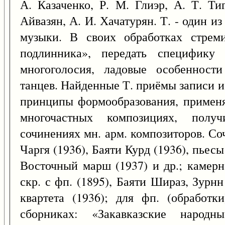
А. Казаченко, Р. М. Глиэр, А. Т. Ти
Айвазян, А. И. Хачатурян. Т. - один и
музыки. В своих обработках стреми
подлинника», передать специфику 
многоголосия, ладовые особенности
танцев. Найденные Т. приёмы записи и
принципы формообразования, примен
многочастных композициях, полу
сочинениях мн. арм. композиторов. Соч
Чаргя (1936), Баяти Курд (1936), пьесы
Восточный марш (1937) и др.; камерн
скр. с фп. (1895), Баяти Шираз, Зурн
квартета (1936); для фп. (обработк
сборниках: «Закавказские народ