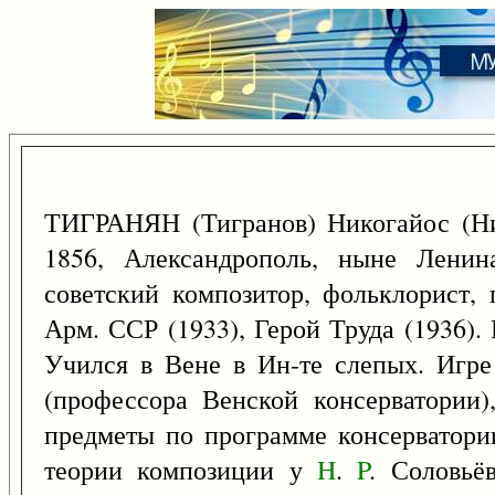
ТИГРАНЯН (Тигранов) Никогайос (Ни
1856, Александрополь, ныне Лени
советский композитор, фольклорист, п
Арм. ССР (1933), Герой Труда (1936). 
Учился в Вене в Ин-те слепых. Игре
(профессора Венской консерватории),
предметы по программе консерватори
теории композиции у
H
.
P
. Соловьё