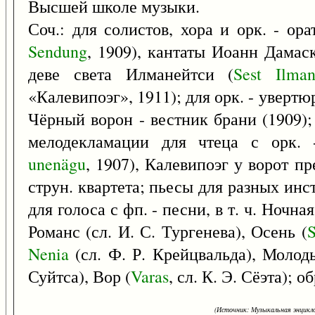
Высшей школе музыки.
Соч.: для солистов, хора и орк. - о
Sendung
, 1909), кантаты Иоанн Дамаск
деве света Илманейтси (
Sest
Ilman
«Калевипоэг», 1911); для орк. - уверт
Чёрный ворон - вестник брани (1909); 
мелодекламации для чтеца с орк. 
unenägu
, 1907), Калевипоэг у ворот пр
струн. квартета; пьесы для разных инстр
для голоса с фп. - песни, в т. ч. Ночна
Романс (сл. И. С. Тургенева), Осень (
S
Nenia
(сл. Ф. Р. Крейцвальда), Молод
Суйтса), Вор (
Varas
, сл. К. Э. Сёэта); о
(Источник: Музыкальная энцикло