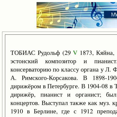
ТОБИАС Рудольф (29
V
1873, Кяйна,
эстонский композитор и пианис
консерваторию по классу органа у Л. 
А. Римского-Корсакова. В 1898-19
дирижёром в Петербурге. В 1904-08 в Т
дирижёр, пианист и органист; был
концертов. Выступал также как муз. к
1910 в Берлине, где с 1912 препода