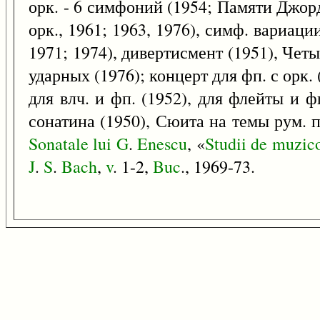
орк. - 6 симфоний (1954; Памяти Джорд
орк., 1961; 1963, 1976), симф. вариации
1971; 1974), дивертисмент (1951), Четы
ударных (1976); концерт для фп. с орк. 
для влч. и фп. (1952), для флейты и фп
сонатина (1950), Сюита на темы рум. п
Sonatale
lui
G
.
Enescu
, «
Studii
de
muzico
J
.
S
.
Bach
,
v
. 1-2,
Buc
., 1969-73.