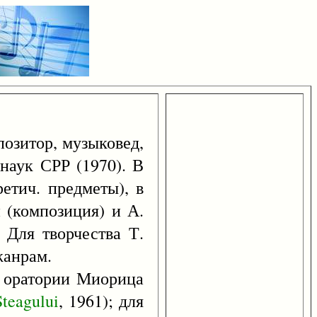
позитор, музыковед,
 наук СРР (1970). В
етич. предметы), в
 (композиция) и А.
 Для творчества Т.
жанрам.
 - оратории Миорица
Steagului
, 1961); для