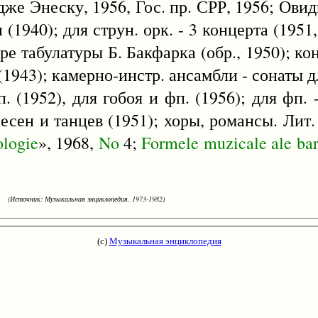
же Энеску, 1956, Гос. пр. СРР, 1956; Овиди
 (1940); для струн. орк. - 3 концерта (1951,
ре табулатуры Б. Бакфарка (обр., 1950); ко
(1943); камерно-инстр. ансамбли - сонаты дл
. (1952), для гобоя и фп. (1956); для фп. 
есен и танцев (1951); хоры, романсы. Лит.
logie
», 1968,
No
4;
Formele
muzicale
ale
ba
(Источник: Музыкальная энциклопедия, 1973-1982)
(с)
Музыкальная энциклопедия