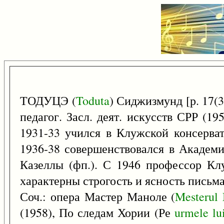
ТОДУЦЭ (
Toduta
) Сиджизмунд [р. 17(
педагог. Засл. деят. искусств СРР (1
1931-33 учился в Клужской консерват
1936-38 совершенствовался в Академи
Казеллы (фп.). С 1946 профессор Клу
характерны строгость и ясность письма,
Соч.: опера Мастер Маноле (
Mesterul
(1958), По следам Хории (Ре
urmele
lu