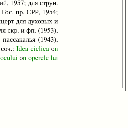
й, 1957; для струн.
 Гос. пр. СРР, 1954;
нцерт для духовых и
я скр. и фп. (1953),
- пассакалья (1943),
 соч.:
Idea
ciclica
о
n
rocului
о
n
operele
lui