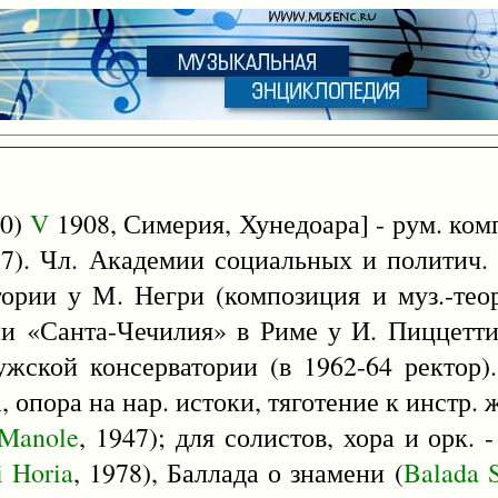
30)
V
1908, Симерия, Хунедоара] - рум. ком
957). Чл. Академии социальных и политич.
ории у М. Негри (композиция и муз.-теор
и «Санта-Чечилия» в Риме у И. Пиццетти
жской консерватории (в 1962-64 ректор).
 опора на нар. истоки, тяготение к инстр. 
Manole
, 1947); для солистов, хора и орк.
i
Horia
, 1978), Баллада о знамени (
Balada