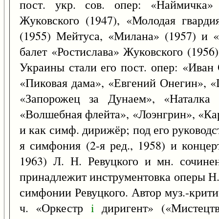
пост. укр. сов. опер: «Наймичка» 
Жуковского (1947), «Молодая гварди
(1955) Мейтуса, «Милана» (1957) и 
балет «Ростислава» Жуковского (1956)
Украины стали его пост. опер: «Иван 
«Пиковая дама», «Евгений Онегин», «
«Запорожец за Дунаем», «Наталка 
«Волшебная флейта», «Лоэнгрин», «Ка
и как симф. дирижёр; под его руковод
я симфония (2-я ред., 1958) и концер
1963) Л. Н. Ревуцкого и мн. сочине
принадлежит инструментовка оперы Н.
симфонии Ревуцкого. Автор муз.-критич.
ч. «Оркестр
i
диригент» («Мистецт