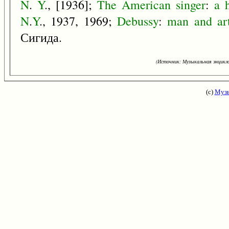
N
.
Y
., [1936];
The
American
singer
:
a
N
.
Y
., 1937, 1969;
Debussy
:
man
and
ar
Сигида.
(Источник: Музыкальная энцикло
(с)
Музы