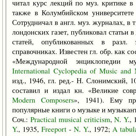
читал курс лекций по муз. критике в
также в Колумбийском университете
Сотрудничал в англ. муз. журналах, в т.
лондонских газет, публиковал статьи в
статей, опубликованных в разл. э
справочниках. Известен гл. обр. как с
«Международной энциклопедии м
International
Cyclopedia
of
Music
and
изд., 1946, гл. ред.- Н. Слонимский, 1
составил и издал кн. «Великие сов
Modern
Composers
», 1941). Ему пр
популярные книги о музыке и музыканта
Соч.:
Practical
musical
criticism
,
N
.
Y
.,
Y
., 1935,
Freeport
-
N
.
Y
., 1972;
A
tabul