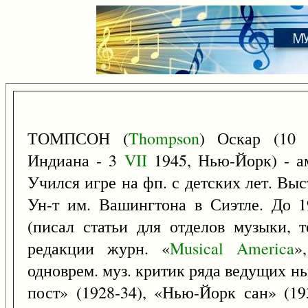
ТОМПСОН (
Thompson
) Оскар (1
Индиана - 3
VII
1945, Нью-Йорк) - ам
Учился игре на фп. с детских лет. Вы
Ун-т им. Вашингтона в Сиэтле. До 1
(писал статьи для отделов музыки, т
редакции журн. «
Musical
America
»
одноврем. муз. критик ряда ведущих нью
пост» (1928-34), «Нью-Йорк сан» (1