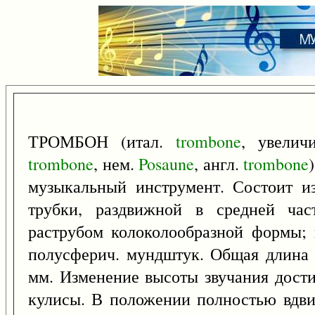
ТРОМБОН (итал.
trombone
, увелич
trombone
, нем.
Posaune
, англ.
trombone
музыкальный инструмент. Состоит и
трубки, раздвижной в средней час
раструбом колоколообразной формы; 
полусферич. мундштук. Общая длина 
мм. Изменение высоты звучания дост
кулисы. В положении полностью вдви