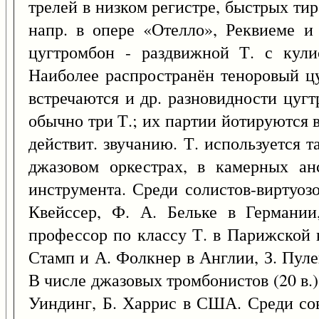
трелей в низком регистре, быстрых ти
напр. в опере «Отелло», Реквиеме и
цугтромбон - раздвижной Т. с кулис
Наиболее распространён теноровый цу
встречаются и др. разновидности цугт
обычно три Т.; их партии йотируются 
действит. звучанию. Т. используется т
джазовом оркестрах, в камерных ан
инструмента. Среди солистов-виртуозо
Квейссер, Ф. А. Бельке в Германии
профессор по классу Т. в Парижской 
Стамп и А. Фолкнер в Англии, З. Пул
В числе джазовых тромбонистов (20 в.)
Уиндинг, Б. Харрис в США. Среди сов