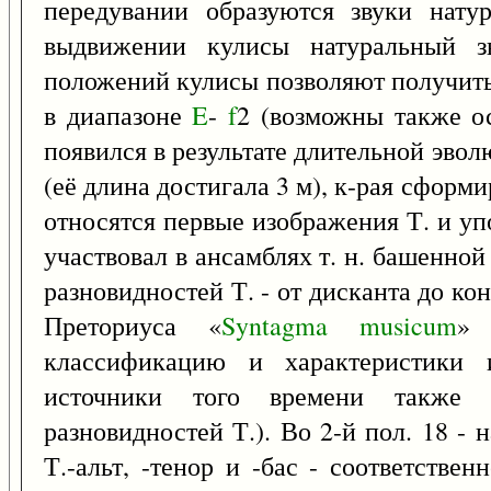
передувании образуются звуки нату
выдвижении кулисы натуральный зв
положений кулисы позволяют получить 
в диапазоне
E
-
f
2 (возможны также о
появился в результате длительной эво
(её длина достигала 3 м), к-рая сформи
относятся первые изображения Т. и уп
участвовал в ансамблях т. н. башенной
разновидностей Т. - от дисканта до ко
Преториуса «
Syntagma
musicum
»
классификацию и характеристики и
источники того времени также 
разновидностей Т.). Во 2-й пол. 18 - н
Т.-альт, -тенор и -бас - соответстве