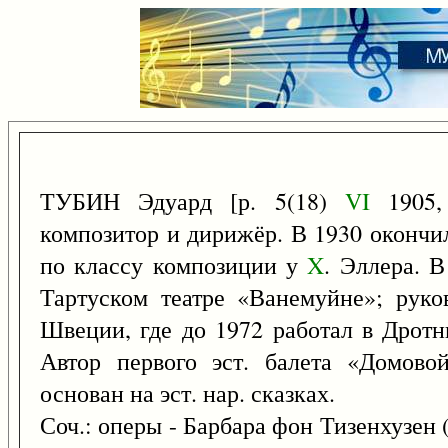
ТУБИН Эдуард [р. 5(18)
VI
1905, 
композитор и дирижёр. В 1930 оконч
по классу композиции у
X
. Эллера. 
Тартуском театре «Ванемуйне»; руко
Швеции, где до 1972 работал в Дротн
Автор первого эст. балета «Домовой
основан на эст. нар. сказках.
Соч.: оперы - Барбара фон Тизенхузен (