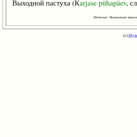
Выходной пастуха (К
arjase
pühapäev
, с
(Источник: Музыкальная энцикло
(с)
Музы