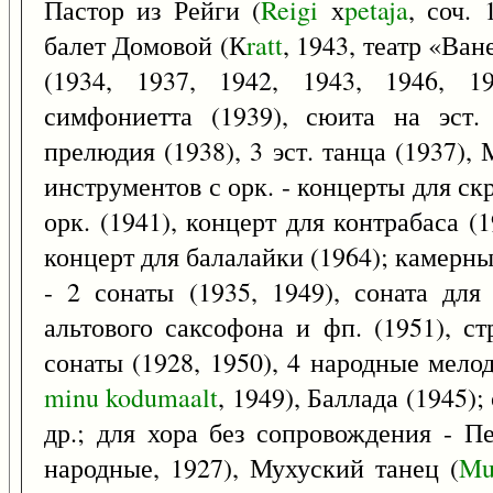
Пастор из Рейги (
Reigi
х
petaja
, соч.
балет Домовой (К
ratt
, 1943, театр «Ва
(1934, 1937, 1942, 1943, 1946, 19
симфониетта (1939), сюита на эст.
прелюдия (1938), 3 эст. танца (1937),
инструментов с орк. - концерты для скр.
орк. (1941), концерт для контрабаса (1
концерт для балалайки (1964); камерные
- 2 сонаты (1935, 1949), соната для
альтового саксофона и фп. (1951), ст
сонаты (1928, 1950), 4 народные мело
minu
kodumaalt
, 1949), Баллада (1945);
др.; для хора без сопровождения - П
народные, 1927), Мухуский танец (
Mu