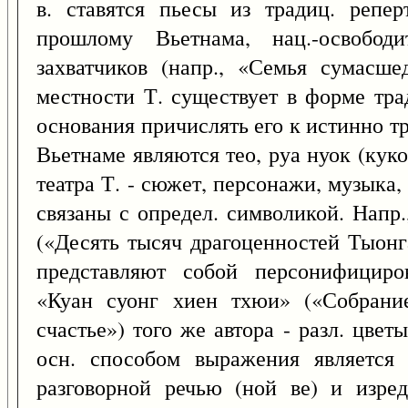
в. ставятся пьесы из традиц. репер
прошлому Вьетнама, нац.-освобод
захватчиков (напр., «Семья сумасш
местности Т. существует в форме трад
основания причислять его к истинно т
Вьетнаме являются тео, руа нуок (кук
театра Т. - сюжет, персонажи, музыка
связаны с определ. символикой. Напр
(«Десять тысяч драгоценностей Тыон
представляют собой персонифициро
«Куан суонг хиен тхюи» («Собрани
счастье») того же автора - разл. цветы
осн. способом выражения является 
разговорной речью (ной ве) и изре