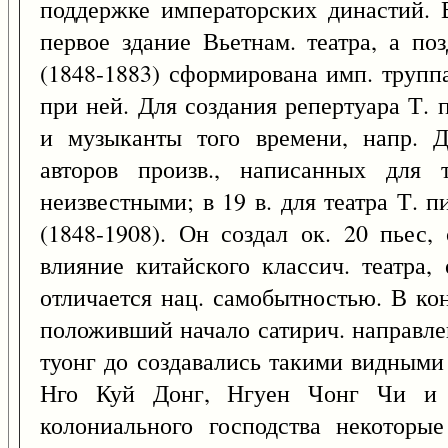
поддержке императорских династий. 
первое здание Вьетнам. театра, а п
(1848-1883) сформирована имп. трупп
при ней. Для создания репертуара Т.
и музыканты того времени, напр. Д
авторов произв., написанных для 
неизвестными; в 19 в. для театра Т. 
(1848-1908). Он создал ок. 20 пьес
влияние китайского классич. театра,
отличается нац. самобытностью. В кон
положивший начало сатирич. направле
туонг до создавались такими видными
Нго Куй Донг, Нгуен Чонг Чи и 
колониального господства некоторы