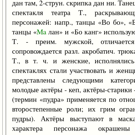
дан там, 2-струн. скрипка дан ни. Та
спектакля театра Т., раскрывающ
персонажей: напр., танцы «Во бо», «
танцы «
Ma
лан» и «Бо канг» использую
Т. - преим. мужской, отличается
сопровождается разл. акробатич. трюка
Т., в т. ч. и женские, исполняли
спектаклях стали участвовать и женщ
представлены следующими категор
молодые актёры - кеп, актёры-старики -
(термин «пудра» применяется по отн
второстепенные роли; их грим огра
пудры). Актёры выступают в маска
характера персонажа окрашен