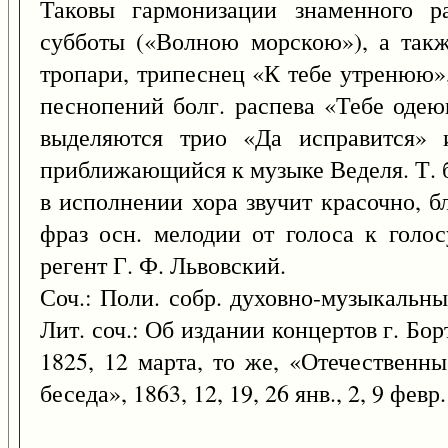
Таковы гармонизации знаменного ра
субботы («Волною морскою»), а так
тропари, трипеснец «К тебе утренюю»
песнопений болг. распева «Тебе одею
выделяются трио «Да исправится» 
приближающийся к музыке Веделя. Т. б
в исполнении хора звучит красочно, б
фраз осн. мелодии от голоса к голо
регент Г. Ф. Львовский.
Соч.: Поли. собр. духовно-музыкальных
Лит. соч.: Об издании концертов г. Б
1825, 12 марта, то же, «Отечественны
беседа», 1863, 12, 19, 26 янв., 2, 9 февр