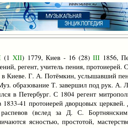
I
(1
XII
) 1779, Киев - 16 (28)
III
1856, Пе
ний, регент, учитель пения, протоиерей. С 
а в Киеве. Г. А. Потёмкин, услышавший пен
Муз. образование Т. завершил под рук. А. Л
лся в Петербург. С 1804 регент митрополи
в 1833-41 протоиерей дворцовых церквей. 
 распевов (вслед за Д. С. Бортнянски
ичаются ясностью, простотой, мастерств