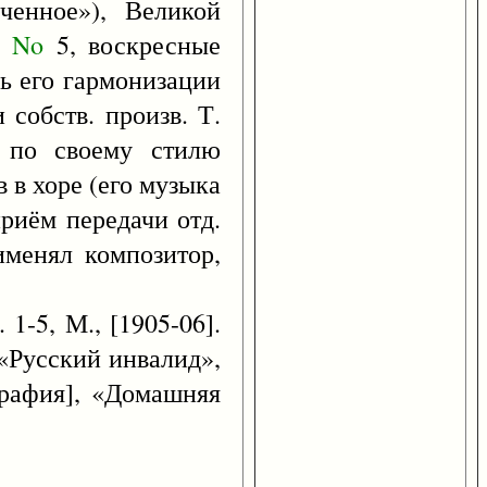
ченное»), Великой
я
No
5, воскресные
ь его гармонизации
собств. произв. Т.
, по своему стилю
 в хоре (его музыка
приём передачи отд.
именял композитор,
1-5, М., [1905-06].
 «Русский инвалид»,
рафия], «Домашняя