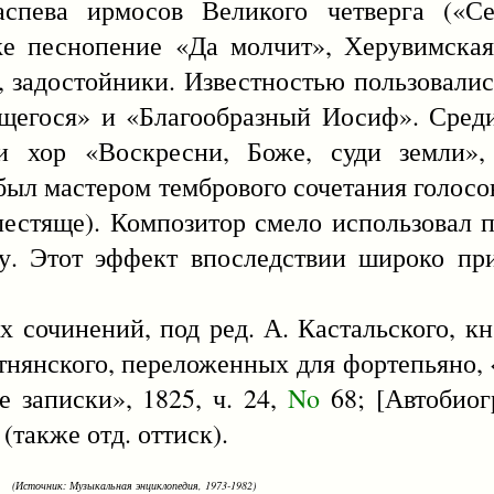
спева ирмосов Великого четверга («Се
же песнопение «Да молчит», Херувимска
, задостойники. Известностью пользовалис
щегося» и «Благообразный Иосиф». Среди 
и хор «Воскресни, Боже, суди земли»
ыл мастером тембрового сочетания голосов
лестяще). Композитор смело использовал 
су. Этот эффект впоследствии широко пр
 сочинений, под ред. А. Кастальского, кн. 
ортнянского, переложенных для фортепьяно,
е записки», 1825, ч. 24,
No
68; [Автобиог
. (также отд. оттиск).
(Источник: Музыкальная энциклопедия, 1973-1982)