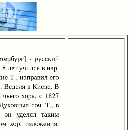
тербург] - русский
8 лет учился в нар.
ие Т., направил его
. Веделя в Киеве. В
чьего хора, с 1827
Духовные соч. Т., в
м он уделял таким
ом хор. изложения.