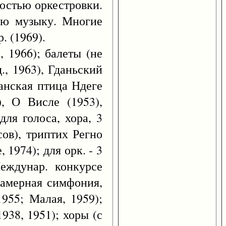
ностью оркестровки.
ную музыку. Многие
. (1969).
, 1966); балеты (не
д., 1963), Гданьский
канская птица Ндеге
), О Висле (1953),
 для голоса, хора, 3
сов), триптих Регно
 1974); для орк. - 3
еждунар. конкурсе
камерная симфония,
1955; Малая, 1959);
1938, 1951); хоры (с