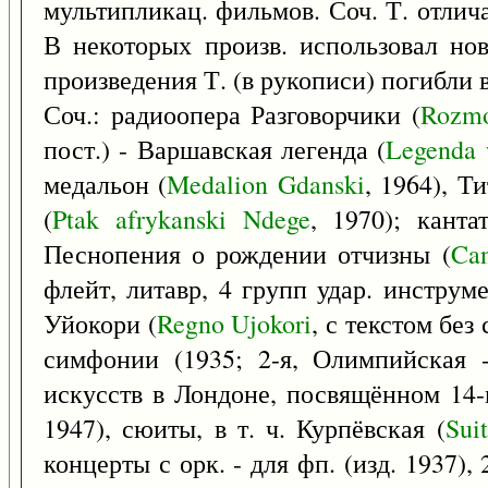
мультипликац. фильмов. Соч. Т. отлич
В некоторых произв. использовал но
произведения Т. (в рукописи) погибли в
Соч.: радиоопера Разговорчики (
Rozm
пост.) - Варшавская легенда (
Legenda
медальон (
Medalion
Gdanski
, 1964), Т
(
Ptak
afrykanski
Ndege
, 1970); кант
Песнопения о рождении отчизны (
Can
флейт, литавр, 4 групп удар. инструм
Уйокори (
Regno
Ujokori
, с текстом без
симфонии (1935; 2-я, Олимпийская
искусств в Лондоне, посвящённом 14
1947), сюиты, в т. ч. Курпёвская (
Sui
концерты с орк. - для фп. (изд. 1937), 