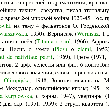
аются экспрессией и драматизмом, красоч
вейшие технич. средства, писал атональ
о время 2-й мировой войны 1939-45. Гос. пр
owki
, на тему 4 фельетонов О. Гроденской
warszawska
, 1950), Вернисаж (
Wernisaz
, 1 
итания и осёл (
Titania
i
osiol
, 1966), Афри
аты: Песнь о земле (
Piesn
о
ziemi
, 1952
ti
de
nativitate
patrii
, 1969), Ндеге (1971,
ентов, 2 арф, челесты или фп., 6 контраба
 смыслового значения; слоги - произвольные,
 -
Olimpijska
, 1948, Золотая медаль на М
-м Междунар. олимпийским играм; 1954; 
ta
kurplowska
, с хором, 1947), увертюры (
2 для скр. (1951, 1959); 2 струн. квартета (