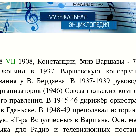
28
VII
1908, Констанции, близ Варшавы - 
Окончил в 1937 Варшавскую консерва
ания у В. Бердяева. В 1937-1939 руково
рганизаторов (1946) Союза польских компо
 его правления. В 1945-46 дирижёр оркестр
в Гданьске. В 1948-49 преподавал истор
рук. «Т-ра Вспулчесны» в Варшаве. Осн. ме
зыка для Радио и телевизионных постан