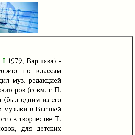
7
I
1979, Варшава) -
торию по классам
дил муз. редакцией
зиторов (совм. с П.
а (был одним из его
ию музыки в Высшей
сто в творчестве Т.
овок, для детских