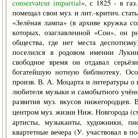
conservateur
impartial
», с 1825 - в газ.
помещал свои муз. и лит.-критич. ста
«Зелёная лампа» (в архиве кружка со
которых, озаглавленной «Сон», он р
общества, где нет места деспотизму
поселился в родовом имении Лукин
свободное время он отдавал серьёз
богатейшую нотную библиотеку. Осо
произв. В. А. Моцарта и литературы о 
любителя музыки и самобытного учёно
развития муз. вкусов нижегородцев. В
центром муз. жизни Ниж. Новгорода (с
артисты, музыканты, художники, пис
квартетные вечера (У. участвовал в п