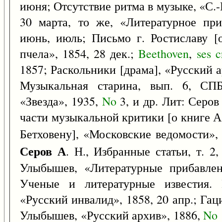
июня; Отсутствие ритма в музыке, «С.
30 марта, то же, «Литературное при
июнь, июль; Письмо г. Ростиславу [
пчела», 1854, 28 дек.;
Beethoven
,
ses
c
1857; Раскольники [драма], «Русский 
Музыкальная старина, вып. 6, СПБ
«Звезда», 1935,
No
3, и др. Лит: Серов
части музыкальной критики [о книге 
Бетховену], «Московские ведомости», 
Серов А
. Н., Избранные статьи, т. 2,
Улыбышев, «Литературные прибавлен
Ученые и литературные известия.
«Русский инвалид», 1858, 20 апр.; Га
Улыбышев, «Русский архив», 1886,
No