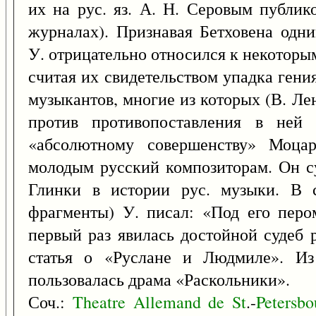
их на рус. яз. А. Н. Серовым публик
журналах). Признавая Бетховена одн
У. отрицательно относился к некоторым
считая их свидетельством упадка гени
музыкантов, многие из которых (В. Ле
против противопоставления в ней 
«абсолютному совершенству» Моцар
молодым русский композиторам. Он с
Глинки в истории рус. музыки. В с
фрагменты) У. писал: «Под его перо
первый раз явилась достойной судеб 
статья о «Руслане и Людмиле». Из
пользовалась драма «Раскольники».
Соч.:
Theatre
Allemand
de
St
.-
Petersbo