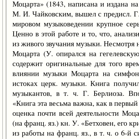
Моцарта» (1843, написана и издана на 
М. И. Чайковским, вышел с предисл. Г.
мировом музыковедении крупное серь
Ценно в этой работе и то, что, анализ
из живого звучания музыки. Несмотря 
Моцарта (У. опирался на гегелевску
содержит оригинальные для того врем
влиянии музыки Моцарта на симфони
истоках церк. музыки. Книга получ
музыкантов, в т. ч. Г. Берлиоза. В
«Книга эта весьма важна, как в первый
оценка почти всей деятельности Моц
(на франц. яз.) кн. У. «Бетховен, его 
из работы на франц. яз., в т. ч. о 6-й