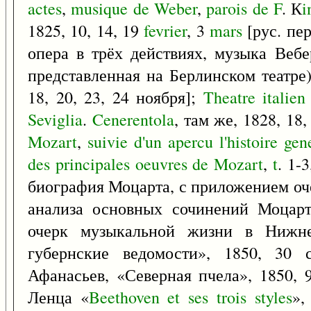
actes
,
musique
de
Weber
,
parois
de
F
. К
i
1825, 10, 14, 19
fevrier
, 3
mars
[рус. пе
опера в трёх действиях, музыка Вебе
представленная на Берлинском театре)
18, 20, 23, 24 ноября];
Theatre
italien
Seviglia
.
Cenerentola
, там же, 1828, 18
Mozart
,
suivie
d'un
apercu
l'histoire
gen
des
principales
oeuvres
de
Mozart
,
t
. 1-
биография Моцарта, с приложением оч
анализа основных сочинений Моцарта
очерк музыкальной жизни в Нижне
губернские ведомости», 1850, 30 
Афанасьев, «Северная пчела», 1850, 
Ленца «
Beethoven
et
ses
trois
styles
»,