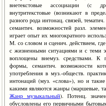
внетекстовые ассоциации (с д
внутритекстовые (возникают в преде
разного рода интонац. связей, тематич
семантич. возможностей разл. элеме
играет опыт их многократного исполь
М. со словом и сценич. действием, гд
с жизненными ситуациями и с теми э
воплощены внемуз. средствами. К 
формы, семантич. возможности кот
употребления в муз.-обществ. практи
интонаций (муз. «слова»), но и такие
какими являются жанры (маршевые, тан
Жанр музыкальный
). Потенц. знач
обусловлены его первичными бытовым