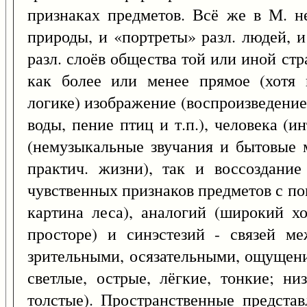
признаках предметов. Всё же в М. н
природы, и «портреты» разл. людей, 
разл. слоёв общества той или иной ст
как более или менее прямое (хотя 
логике) изображение (воспроизведение
воды, пение птиц и т.п.), человека (и
(немузыкальные звучания и бытовые 
практич. жизни), так и воссоздани
чувственных признаков предметов с п
картина леса), аналогий (широкий х
просторе) и синэстезий - связей 
зрительными, осязательными, ощущения
светлые, острые, лёгкие, тонкие; ни
толстые). Пространственные предста