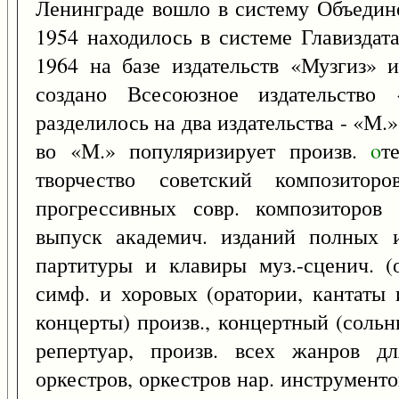
Ленинграде вошло в систему Объедине
1954 находилось в системе Главизда
1964 на базе издательств «Музгиз» 
создано Всесоюзное издательство
разделилось на два издательства - «М.
во «М.» популяризирует произв.
o
т
творчество советский композитор
прогрессивных совр. композиторов 
выпуск академич. изданий полных и
партитуры и клавиры муз.-сценич. (о
симф. и хоровых (оратории, кантаты 
концерты) произв., концертный (сольн
репертуар, произв. всех жанров д
оркестров, оркестров нар. инструменто